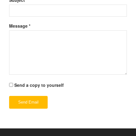
Subject
*
Message
*
Send a copy to yourself
Send Email